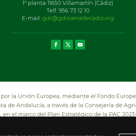
1ª planta 11650 Villamartín (Cádiz)
Telf. 956 73 12 10
E-mail:
gdr@gdrsierradecadiz.org
or la Unión Europea, mediante el Fondo Europeo
ta de Andalucía, a través de la Consejería de Agri
, en el marco del Plan Estratégico de la PAC 202