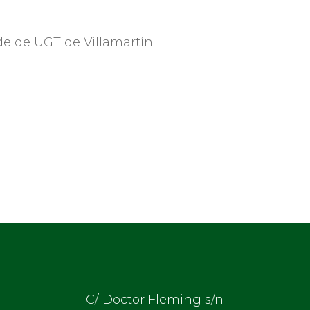
ede de UGT de Villamartín.
C/ Doctor Fleming s/n