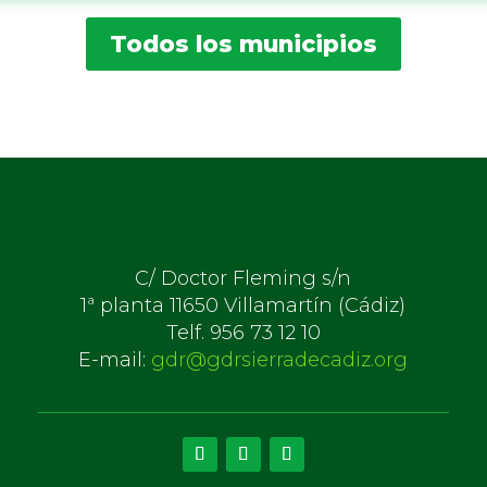
Todos los municipios
C/ Doctor Fleming s/n
1ª planta 11650 Villamartín (Cádiz)
Telf. 956 73 12 10
E-mail:
gdr@gdrsierradecadiz.org