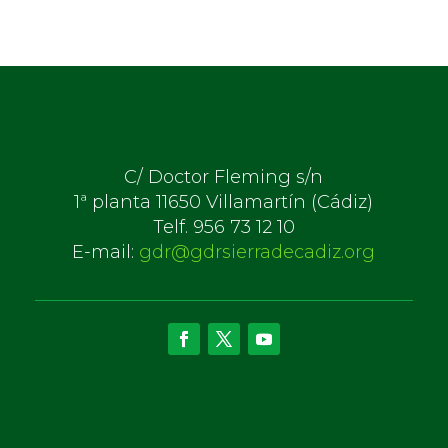
C/ Doctor Fleming s/n
1ª planta 11650 Villamartín (Cádiz)
Telf. 956 73 12 10
E-mail:
gdr@gdrsierradecadiz.org