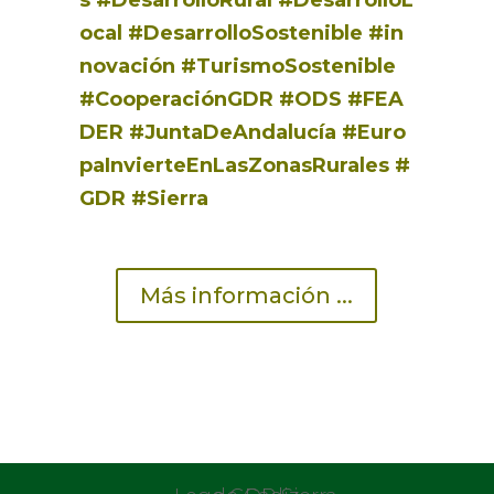
s
#DesarrolloRural
#DesarrolloL
ocal
#DesarrolloSostenible
#in
novación
#TurismoSostenible
#CooperaciónGDR
#ODS
#FEA
DER
#JuntaDeAndalucía
#Euro
paInvierteEnLasZonasRurales
#
GDR
#Sierra
Más información ...