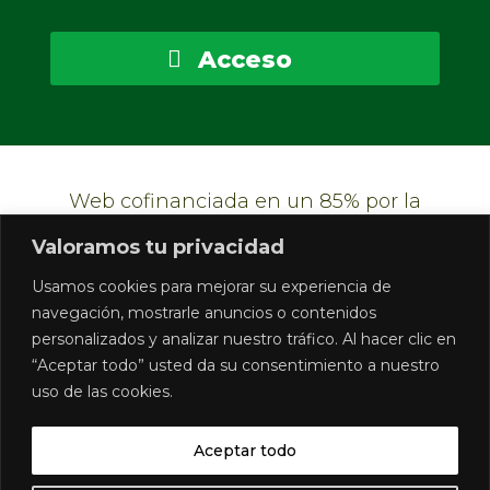
Acceso
Web cofinanciada en un 85% por la
Unión Europea, mediante el Fondo
Valoramos tu privacidad
Europeo Agrícola de Desarrollo Rural
Usamos cookies para mejorar su experiencia de
(FEADER), y en un 15% por la Junta de
navegación, mostrarle anuncios o contenidos
Andalucía, a través de la Consejería de
personalizados y analizar nuestro tráfico. Al hacer clic en
Agricultura, Pesca, Agua y Desarrollo
“Aceptar todo” usted da su consentimiento a nuestro
uso de las cookies.
Rural, en el marco del Plan Estratégico de
la PAC 2023-2027
Aceptar todo