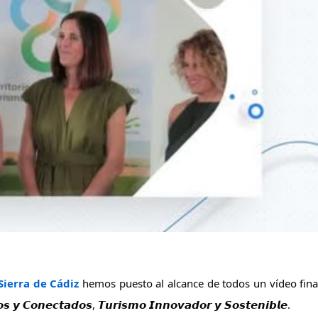
Sierra de Cádiz
 hemos puesto al alcance de todos un vídeo final
𝙨 𝙮 𝘾𝙤
𝙣𝙚𝙘𝙩𝙖𝙙𝙤𝙨, 𝙏𝙪𝙧𝙞𝙨𝙢𝙤 𝙄𝙣𝙣𝙤𝙫𝙖𝙙𝙤𝙧 𝙮 𝙎𝙤𝙨𝙩𝙚𝙣𝙞𝙗𝙡𝙚.