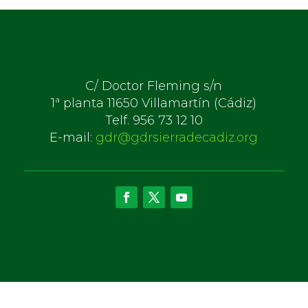
C/ Doctor Fleming s/n
1ª planta 11650 Villamartín (Cádiz)
Telf. 956 73 12 10
E-mail:
gdr@gdrsierradecadiz.org