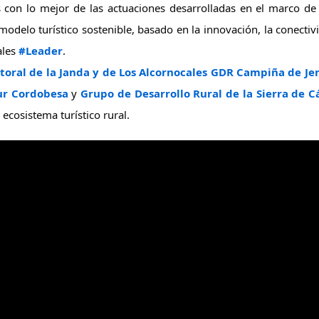
con lo mejor de las actuaciones desarrolladas en el marco de 
odelo turístico sostenible, basado en la innovación, la conectivi
ales 
#Leader
.
toral de la Janda y de Los Alcornocales
GDR Campiña de Jere
r Cordobesa
 y 
Grupo de Desarrollo Rural de la Sierra de C
ecosistema turístico rural.