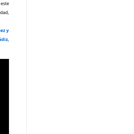
este 
dad, 
z y 
ádiz
, 