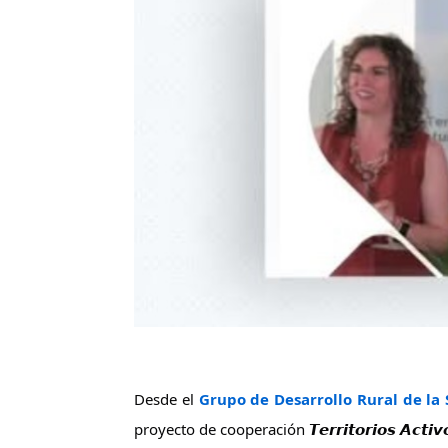
Desde el 
Grupo de Desarrollo Rural de la 
proyecto de cooperación 𝙏𝙚𝙧𝙧𝙞𝙩𝙤𝙧𝙞𝙤𝙨 𝘼𝙘𝙩𝙞𝙫