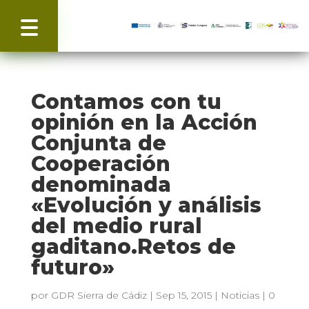
Contamos con tu
opinión en la Acción
Conjunta de
Cooperación
denominada
«Evolución y análisis
del medio rural
gaditano.Retos de
futuro»
por
GDR Sierra de Cádiz
|
Sep 15, 2015
|
Noticias
|
0