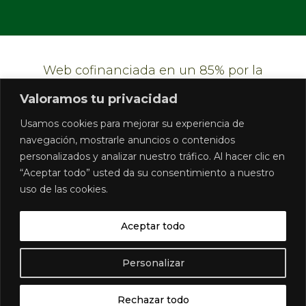
Web cofinanciada en un 85% por la
Unión Europea, mediante el Fondo
Valoramos tu privacidad
Europeo Agrícola de Desarrollo Rural
Usamos cookies para mejorar su experiencia de
(FEADER), y en un 15% por la Junta de
navegación, mostrarle anuncios o contenidos
Andalucía, a través de la Consejería de
personalizados y analizar nuestro tráfico. Al hacer clic en
Agricultura, Pesca, Agua y Desarrollo
“Aceptar todo” usted da su consentimiento a nuestro
uso de las cookies.
Rural, en el marco del Plan Estratégico de
la PAC 2023-2027
Aceptar todo
Personalizar
©gdrsierradecadiz.org 2026 | Todos los
derechos reservados
Rechazar todo