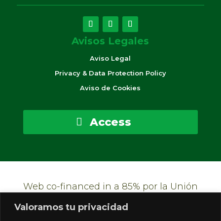
Avisos Legales
Aviso Legal
Privacy & Data Protection Policy
Aviso de Cookies
Access
Web co-financed in a 85%
por la Unión
Europea
,
mediante el Fondo Europeo
Valoramos tu privacidad
Agrícola de Desarrollo Rural
(Eafrd),
y en