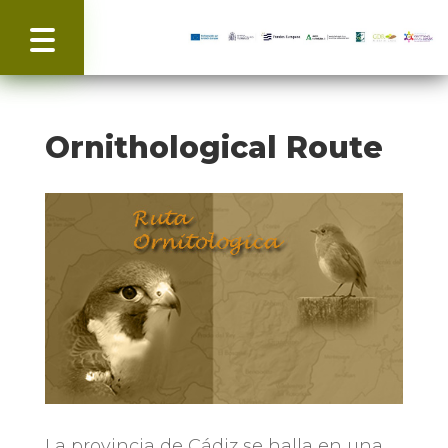
Ornithological Route
La provincia de Cádiz se halla en una