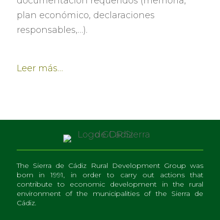
documentación requeridos
(
memoria
,
plan económico
,
declaraciones
responsables
,…).
Leer más
…
The Sierra de Cádiz Rural Development Group was
born in 1991, in order to carry out actions that
contribute to economic development in the rural
environment of the municipalities of the Sierra de
Cádiz.