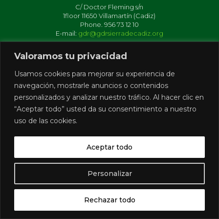
C/ Doctor Fleming s/n
1floor 11650 Villamartín (Cadiz)
Phone. 956 73 12 10
E-mail:
gdr@gdrsierradecadiz.org
Valoramos tu privacidad
Usamos cookies para mejorar su experiencia de
navegación, mostrarle anuncios o contenidos
Avisos Legales
personalizados y analizar nuestro tráfico. Al hacer clic en
Aviso Legal
“Aceptar todo” usted da su consentimiento a nuestro
Privacy & Data Protection Policy
uso de las cookies.
Aviso de Cookies
Aceptar todo
Access
Personalizar
Rechazar todo